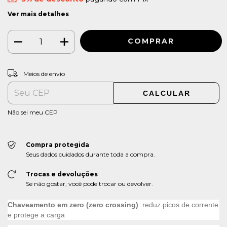
Ver mais detalhes
ALTERAR CEP
Entregas para o CEP:
Meios de envio
CALCULAR
Não sei meu CEP
Compra protegida
Seus dados cuidados durante toda a compra.
Trocas e devoluções
Se não gostar, você pode trocar ou devolver.
Chaveamento em zero (zero crossing)
: reduz picos de corrente
e protege a carga