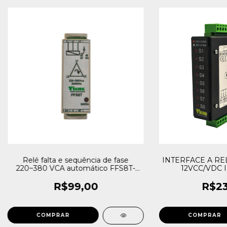
Relé falta e sequência de fase
INTERFACE A RE
220~380 VCA automático FFS8T-
12VCC/VDC I
001
R$99,00
R$23