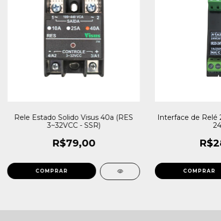
Rele Estado Solido Visus 40a (RES
Interface de Relé 
3~32VCC - SSR)
24
R$79,00
R$2