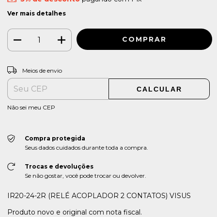
Ver mais detalhes
ALTERAR CEP
Entregas para o CEP:
Meios de envio
CALCULAR
Não sei meu CEP
Compra protegida
Seus dados cuidados durante toda a compra.
Trocas e devoluções
Se não gostar, você pode trocar ou devolver.
IR20-24-2R (RELÉ ACOPLADOR 2 CONTATOS) VISUS
Produto novo e original com nota fiscal.