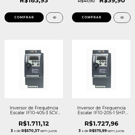
R$183,93
R$39,90
R$41,90
Inversor de Frequência
Inversor de Frequencia
Escalar IF10-405-3 5CV
Escalar IF10-205-1 5HP
380V Trifásico Metaltex
220V Mono Metaltex
R$1.711,12
R$1.727,96
3
x de
R$570,37
sem juros
3
x de
R$575,99
sem juros