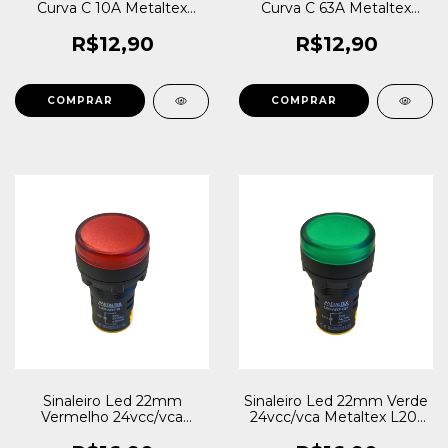
Curva C 10A Metaltex
Curva C 63A Metaltex
NX3-1C10
NX3-1C63
R$12,90
R$12,90
Sinaleiro Led 22mm
Sinaleiro Led 22mm Verde
Vermelho 24vcc/vca
24vcc/vca Metaltex L20-
Metaltex L20-AR7-R
AR7-GP