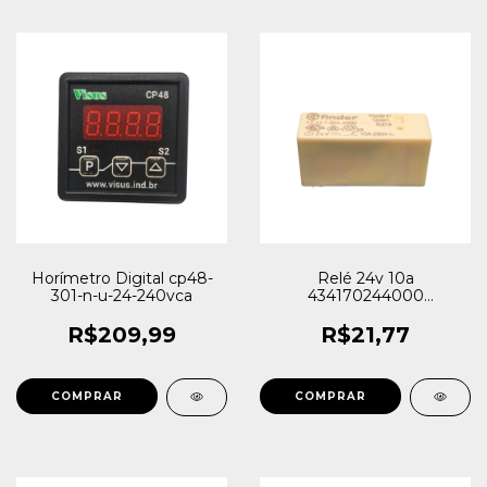
Horímetro Digital cp48-
Relé 24v 10a
301-n-u-24-240vca
434170244000
43.41.7.024.4000 Finder
R$209,99
R$21,77