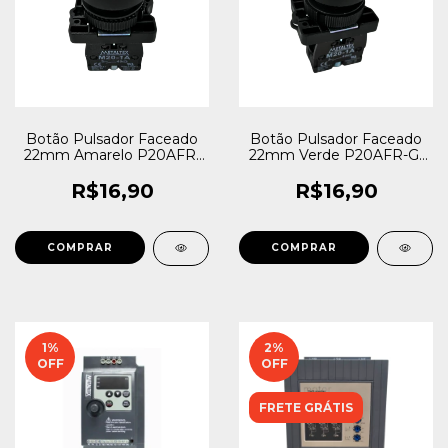
Botão Pulsador Faceado
Botão Pulsador Faceado
22mm Amarelo P20AFR-
22mm Verde P20AFR-G-
Y-1A 1 NA Metaltex
1A 1NA Metaltex
R$16,90
R$16,90
1
%
2
%
OFF
OFF
FRETE GRÁTIS