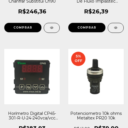
Chanfrar Substitui Ch90
De Fluxo Implastec
Aressol 268ml 229g
R$246,36
R$26,39
5
%
OFF
Horímetro Digital CP45-
Potenciometro 10k ohms
301-R-U-24-240vca/vcc
Metaltex PR20 10k
Visus