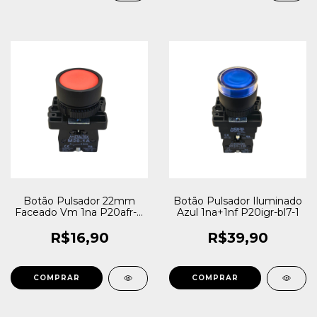
Botão Pulsador 22mm
Botão Pulsador Iluminado
Faceado Vm 1na P20afr-r-
Azul 1na+1nf P20igr-bl7-1
1a Metaltex
R$16,90
R$39,90