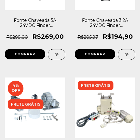
Fonte Chaveada 5A
Fonte Chaveada 3.2A
24VDC Finder
24VDC Finder
110...240VAC
110...240VAC
R$269,00
R$194,90
R$299,00
R$205,97
4
%
FRETE GRÁTIS
OFF
FRETE GRÁTIS