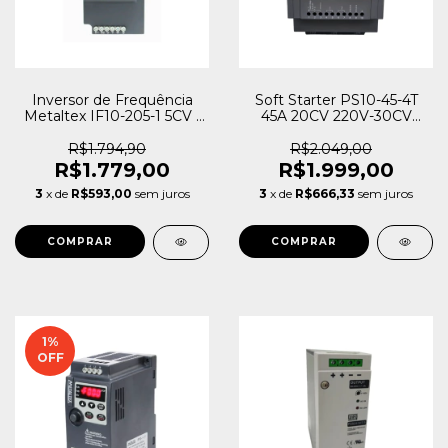
Inversor de Frequência
Soft Starter PS10-45-4T
Metaltex IF10-205-1 5CV /
45A 20CV 220V-30CV
5HP Monofásico
380V Metaltex
R$1.794,90
R$2.049,00
R$1.779,00
R$1.999,00
3
x de
R$593,00
sem juros
3
x de
R$666,33
sem juros
1
%
OFF