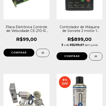
Placa Eletrônica Controle
Controlador de Máquina
de Velocidade CE-210-R-
de Sorvete 2 motor 1
24VCA-VCC Visus
compressor CRM72-008-
R-NTC-90~240VCA
R$99,00
R$899,00
3
x de
R$299,67
sem juros
8
%
OFF