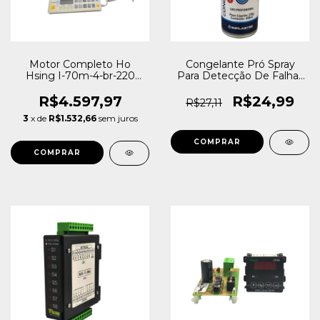
Motor Completo Ho
Congelante Pró Spray
Hsing I-70m-4-br-220
Para Detecção De Falhas
I70M
Implastec 400ml
R$4.597,97
R$24,99
R$27,11
3
x de
R$1.532,66
sem juros