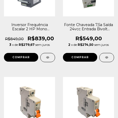
Inversor Frequência
Fonte Chaveada 7,5a Saída
Escalar 2 HP Mono
24vcc Entrada Bivolt
Metaltex IF10-202-1
110/220v Weg Pss24-w/7,5
R$839,00
R$549,00
R$849,00
3
x de
R$279,67
sem juros
2
x de
R$274,50
sem juros