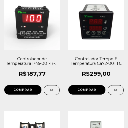
Controlador de
Controlador Tempo E
Temperatura P45-001-R-J-
Temperatura Ca72-001 R-
90~240VCA
jk-24~240vca-vcc
R$187,77
R$299,00