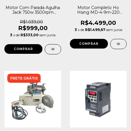
Motor Com Parada Agulha
Motor Completo Ho
Jack 750w 3500rpm
Hsing MD-4-9m-220
Eletrônico Jk-563a 220v
HVP-20
R$1.039,00
R$4.499,00
R$999,00
3
x de
R$1.499,67
sem juros
3
x de
R$333,00
sem juros
FRETE GRÁTIS