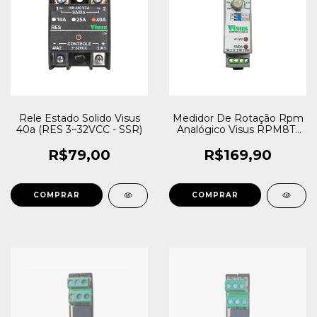
Rele Estado Solido Visus
Medidor De Rotação Rpm
40a (RES 3~32VCC - SSR)
Analógico Visus RPM8T-
001-24~240VCA/VCC
R$79,00
R$169,90