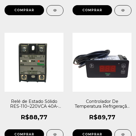
Relé de Estado Sólido
Controlador De
RES-110~220VCA 40A-
Temperatura Refrigeração
440VCA VISUS
Visus CRP-001-R-NTC
110/220VCA (-50° a 105°C)
R$88,77
R$89,77