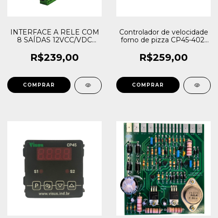
INTERFACE A RELE COM
Controlador de velocidade
8 SAÍDAS 12VCC/VDC
forno de pizza CP45-402-
IR25-12V-8NA
R-24-240VCA Visus +
Placa de controle
R$239,00
R$259,00