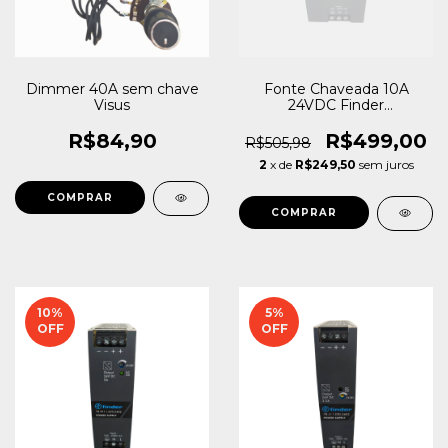
Dimmer 40A sem chave
Fonte Chaveada 10A
Visus
24VDC Finder
110...240VAC
R$84,90
R$499,00
R$505,98
2
x de
R$249,50
sem juros
10
%
5
%
OFF
OFF