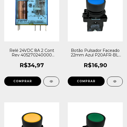
Relé 24VDC 8A 2 Cont
Botão Pulsador Faceado
Rev 405270240000
22mm Azul P20AFR-BL-
40.52.7.024.0000 Finder
1A 1NA Metaltex
R$34,97
R$16,90