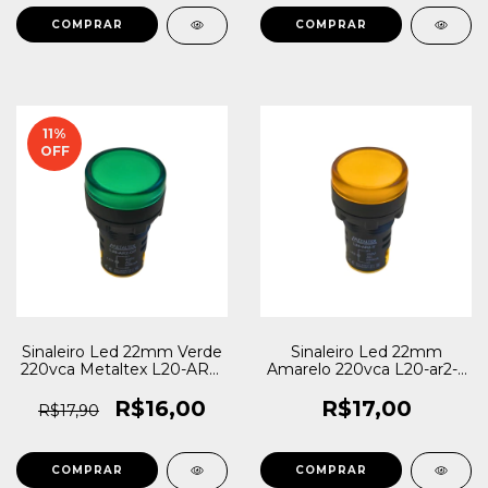
11
%
OFF
Sinaleiro Led 22mm Verde
Sinaleiro Led 22mm
220vca Metaltex L20-AR2-
Amarelo 220vca L20-ar2-y
GP
Metaltex 220V
R$16,00
R$17,00
R$17,90